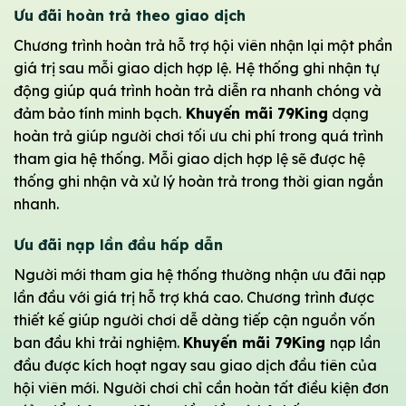
Ưu đãi hoàn trả theo giao dịch
Chương trình hoàn trả hỗ trợ hội viên nhận lại một phần
giá trị sau mỗi giao dịch hợp lệ. Hệ thống ghi nhận tự
động giúp quá trình hoàn trả diễn ra nhanh chóng và
đảm bảo tính minh bạch.
Khuyến mãi 79King
dạng
hoàn trả giúp người chơi tối ưu chi phí trong quá trình
tham gia hệ thống. Mỗi giao dịch hợp lệ sẽ được hệ
thống ghi nhận và xử lý hoàn trả trong thời gian ngắn
nhanh.
Ưu đãi nạp lần đầu hấp dẫn
Người mới tham gia hệ thống thường nhận ưu đãi nạp
lần đầu với giá trị hỗ trợ khá cao. Chương trình được
thiết kế giúp người chơi dễ dàng tiếp cận nguồn vốn
ban đầu khi trải nghiệm.
Khuyến mãi 79King
nạp lần
đầu được kích hoạt ngay sau giao dịch đầu tiên của
hội viên mới. Người chơi chỉ cần hoàn tất điều kiện đơn