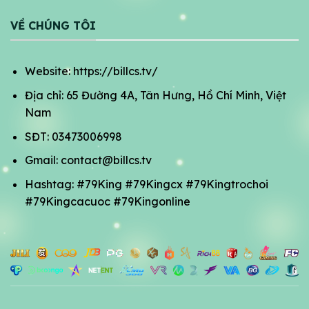
VỀ CHÚNG TÔI
Website: https://billcs.tv/
Địa chỉ: 65 Đường 4A, Tân Hưng, Hồ Chí Minh, Việt
Nam
SĐT: 03473006998
Gmail:
contact@billcs.tv
Hashtag: #79King #79Kingcx #79Kingtrochoi
#79Kingcacuoc #79Kingonline