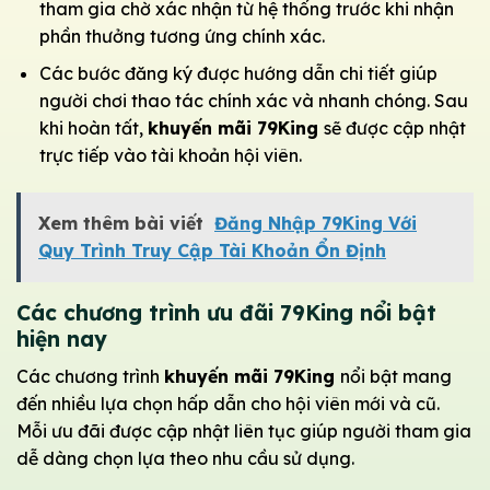
tham gia chờ xác nhận từ hệ thống trước khi nhận
phần thưởng tương ứng chính xác.
Các bước đăng ký được hướng dẫn chi tiết giúp
người chơi thao tác chính xác và nhanh chóng. Sau
khi hoàn tất,
khuyến mãi 79King
sẽ được cập nhật
trực tiếp vào tài khoản hội viên.
Xem thêm bài viết
Đăng Nhập 79King Với
Quy Trình Truy Cập Tài Khoản Ổn Định
Các chương trình ưu đãi 79King nổi bật
hiện nay
Các chương trình
khuyến mãi 79King
nổi bật mang
đến nhiều lựa chọn hấp dẫn cho hội viên mới và cũ.
Mỗi ưu đãi được cập nhật liên tục giúp người tham gia
dễ dàng chọn lựa theo nhu cầu sử dụng.