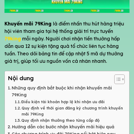
Khuyến mãi 79King
là điểm nhấn thu hút hàng triệu
hội viên tham gia tại hệ thống giải trí trực tuyến
79king
mỗi ngày. Người chơi nhận tiền thưởng hấp
dẫn qua 12 sự kiện tặng quà tổ chức liên tục hàng
tuần. Theo dõi bảng tin để cập nhật 5 mã dự thưởng
giá trị, giúp tối ưu nguồn vốn cá nhân nhanh.
Nội dung
Những quy định bắt buộc khi nhận khuyến mãi
79King
Điều kiện tài khoản hợp lệ khi nhận ưu đãi
Quy định về thời gian đăng ký chương trình khuyến
mãi 79King
Quy định nhận thưởng theo từng cấp độ
Hướng dẫn các bước nhận khuyến mãi hiệu quả