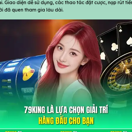
ại. Giao diện dễ sử dụng, các thao tác đặt cược, nạp rút ti
ời đã quen tham gia lâu dài.