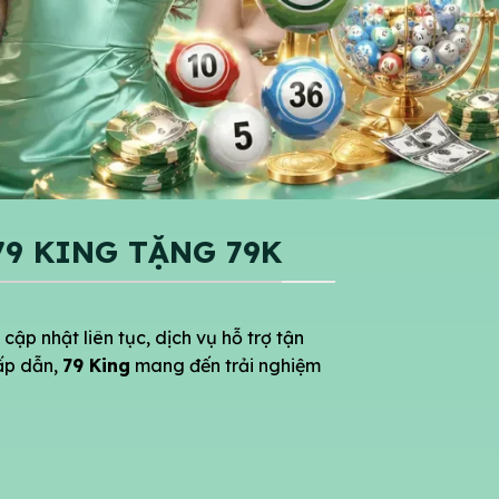
79 KING TẶNG 79K
ập nhật liên tục, dịch vụ hỗ trợ tận
ấp dẫn,
79 King
mang đến trải nghiệm