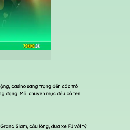
 động, casino sang trọng đến các trò
sống động. Mỗi chuyên mục đều có tên
Grand Slam, cầu lông, đua xe F1 với tỷ