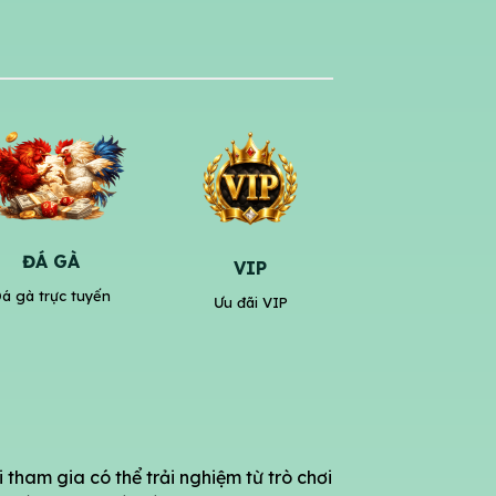
ĐÁ GÀ
VIP
á gà trực tuyến
Ưu đãi VIP
 tham gia có thể trải nghiệm từ trò chơi