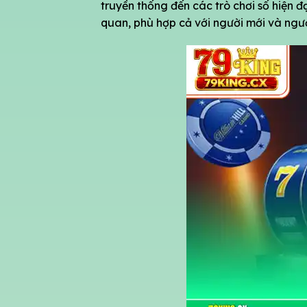
truyền thống đến các trò chơi số hiện đ
quan, phù hợp cả với người mới và ngư