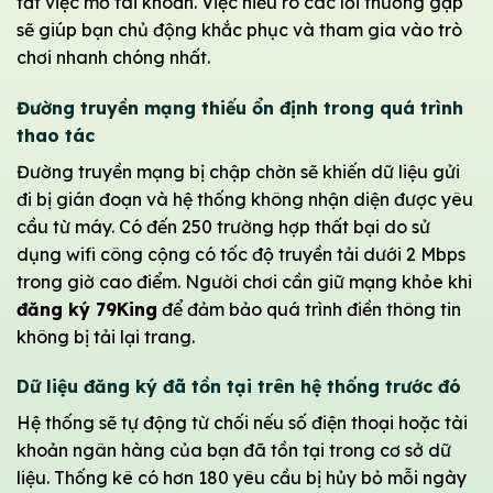
tất việc mở tài khoản. Việc hiểu rõ các lỗi thường gặp
sẽ giúp bạn chủ động khắc phục và tham gia vào trò
chơi nhanh chóng nhất.
Đường truyền mạng thiếu ổn định trong quá trình
thao tác
Đường truyền mạng bị chập chờn sẽ khiến dữ liệu gửi
đi bị gián đoạn và hệ thống không nhận diện được yêu
cầu từ máy. Có đến 250 trường hợp thất bại do sử
dụng wifi công cộng có tốc độ truyền tải dưới 2 Mbps
trong giờ cao điểm. Người chơi cần giữ mạng khỏe khi
đăng ký 79King
để đảm bảo quá trình điền thông tin
không bị tải lại trang.
Dữ liệu đăng ký đã tồn tại trên hệ thống trước đó
Hệ thống sẽ tự động từ chối nếu số điện thoại hoặc tài
khoản ngân hàng của bạn đã tồn tại trong cơ sở dữ
liệu. Thống kê có hơn 180 yêu cầu bị hủy bỏ mỗi ngày