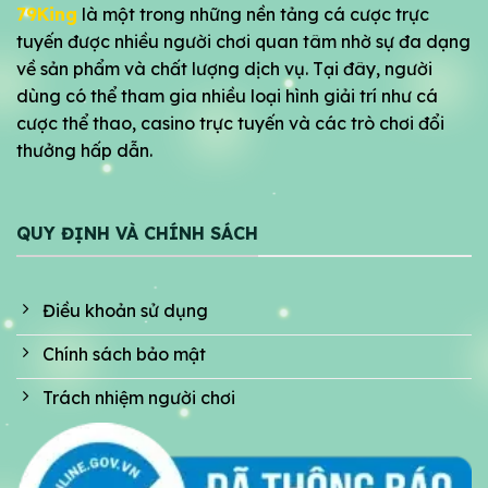
79King
là một trong những nền tảng cá cược trực
tuyến được nhiều người chơi quan tâm nhờ sự đa dạng
về sản phẩm và chất lượng dịch vụ. Tại đây, người
dùng có thể tham gia nhiều loại hình giải trí như cá
cược thể thao, casino trực tuyến và các trò chơi đổi
thưởng hấp dẫn.
QUY ĐỊNH VÀ CHÍNH SÁCH
Điều khoản sử dụng
Chính sách bảo mật
Trách nhiệm người chơi