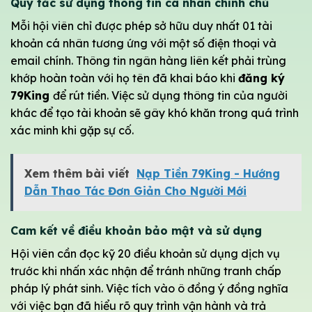
Quy tắc sử dụng thông tin cá nhân chính chủ
Mỗi hội viên chỉ được phép sở hữu duy nhất 01 tài
khoản cá nhân tương ứng với một số điện thoại và
email chính. Thông tin ngân hàng liên kết phải trùng
khớp hoàn toàn với họ tên đã khai báo khi
đăng ký
79King
để rút tiền. Việc sử dụng thông tin của người
khác để tạo tài khoản sẽ gây khó khăn trong quá trình
xác minh khi gặp sự cố.
Xem thêm bài viết
Nạp Tiền 79King - Hướng
Dẫn Thao Tác Đơn Giản Cho Người Mới
Cam kết về điều khoản bảo mật và sử dụng
Hội viên cần đọc kỹ 20 điều khoản sử dụng dịch vụ
trước khi nhấn xác nhận để tránh những tranh chấp
pháp lý phát sinh. Việc tích vào ô đồng ý đồng nghĩa
với việc bạn đã hiểu rõ quy trình vận hành và trả