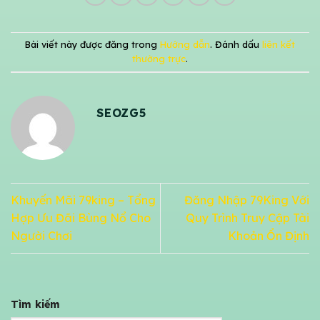
Bài viết này được đăng trong
Hướng dẫn
. Đánh dấu
liên kết
thường trực
.
SEOZG5
Khuyến Mãi 79king – Tổng
Đăng Nhập 79King Với
Hợp Ưu Đãi Bùng Nổ Cho
Quy Trình Truy Cập Tài
Người Chơi
Khoản Ổn Định
Tìm kiếm