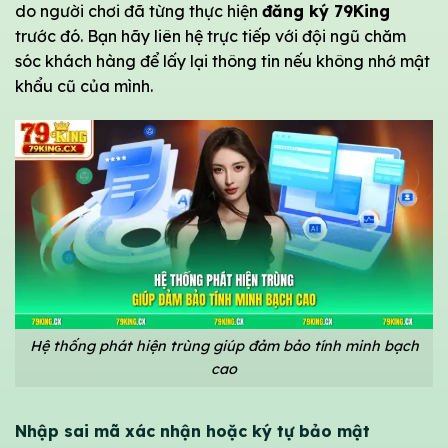
do người chơi đã từng thực hiện
đăng ký 79King
trước đó. Bạn hãy liên hệ trực tiếp với đội ngũ chăm
sóc khách hàng để lấy lại thông tin nếu không nhớ mật
khẩu cũ của mình.
Hệ thống phát hiện trùng giúp đảm bảo tính minh bạch
cao
Nhập sai mã xác nhận hoặc ký tự bảo mật