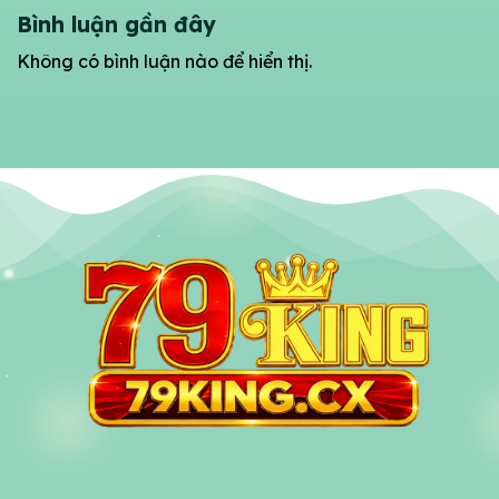
Bình luận gần đây
Không có bình luận nào để hiển thị.