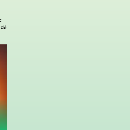
c
 dễ