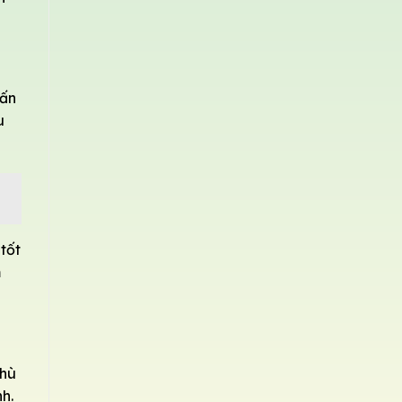
 ấn
u
 tốt
m
phù
h.