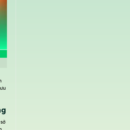
m
 ưu
ng
 sở
n