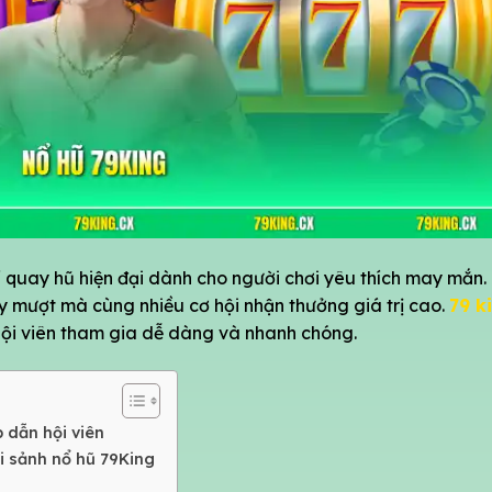
í quay hũ hiện đại dành cho người chơi yêu thích may mắn.
y mượt mà cùng nhiều cơ hội nhận thưởng giá trị cao.
79 k
hội viên tham gia dễ dàng và nhanh chóng.
 dẫn hội viên
 sảnh nổ hũ 79King