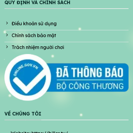
QUY ĐỊNH VÀ CHÍNH SÁCH
Điều khoản sử dụng
Chính sách bảo mật
Trách nhiệm người chơi
VỀ CHÚNG TÔI