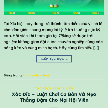
Tài Xỉu hiện nay đang trở thành tâm điểm chú ý nhờ lối
chơi đơn giản nhưng mang lại tỷ lệ trả thưởng cực kỳ
cao. Hội viên khi tham gia tại 79king sẽ được trải
nghiệm không gian đặt cược chuyên nghiệp cùng các
bảng kèo vô cùng minh bạch. Hãy cùng tìm hiểu […]
TIẾP TỤC ĐỌC
→
Đăng trong
Trò chơi trực tuyến
TRÒ CHƠI TRỰC TUYẾN
Xóc Đĩa – Luật Chơi Cơ Bản Và Mẹo
Thắng Đậm Cho Mọi Hội Viên