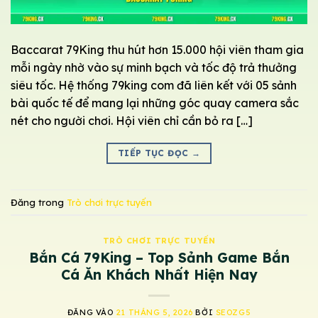
Baccarat 79King thu hút hơn 15.000 hội viên tham gia
mỗi ngày nhờ vào sự minh bạch và tốc độ trả thưởng
siêu tốc. Hệ thống 79king com đã liên kết với 05 sảnh
bài quốc tế để mang lại những góc quay camera sắc
nét cho người chơi. Hội viên chỉ cần bỏ ra […]
TIẾP TỤC ĐỌC
→
Đăng trong
Trò chơi trực tuyến
TRÒ CHƠI TRỰC TUYẾN
Bắn Cá 79King – Top Sảnh Game Bắn
Cá Ăn Khách Nhất Hiện Nay
ĐĂNG VÀO
21 THÁNG 5, 2026
BỞI
SEOZG5