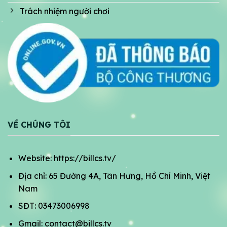
Trách nhiệm người chơi
VỀ CHÚNG TÔI
Website: https://billcs.tv/
Địa chỉ: 65 Đường 4A, Tân Hưng, Hồ Chí Minh, Việt
Nam
SĐT: 03473006998
Gmail:
contact@billcs.tv