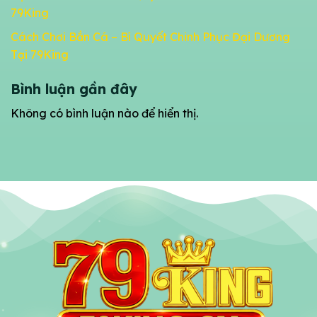
79King
Cách Chơi Bắn Cá – Bí Quyết Chinh Phục Đại Dương
Tại 79King
Bình luận gần đây
Không có bình luận nào để hiển thị.