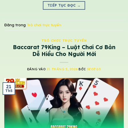
TIẾP TỤC ĐỌC
→
Đăng trong
Trò chơi trực tuyến
TRÒ CHƠI TRỰC TUYẾN
Baccarat 79King – Luật Chơi Cơ Bản
Dễ Hiểu Cho Người Mới
ĐĂNG VÀO
21 THÁNG 5, 2026
BỞI
SEOZG5
21
Th5