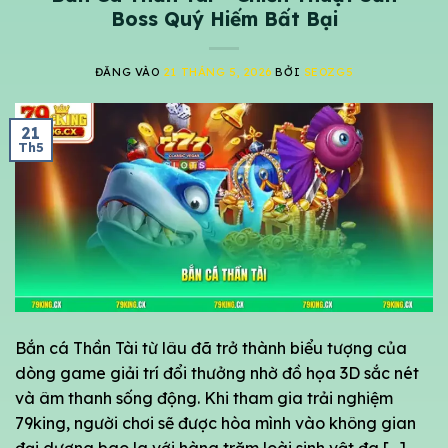
Boss Quý Hiếm Bất Bại
ĐĂNG VÀO
21 THÁNG 5, 2026
BỞI
SEOZG5
21
Th5
Bắn cá Thần Tài từ lâu đã trở thành biểu tượng của
dòng game giải trí đổi thưởng nhờ đồ họa 3D sắc nét
và âm thanh sống động. Khi tham gia trải nghiệm
79king, người chơi sẽ được hòa mình vào không gian