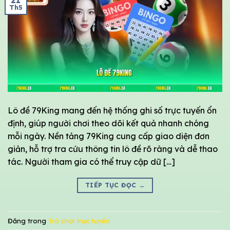
Th5
Lô đề 79King mang đến hệ thống ghi số trực tuyến ổn
định, giúp người chơi theo dõi kết quả nhanh chóng
mỗi ngày. Nền tảng 79King cung cấp giao diện đơn
giản, hỗ trợ tra cứu thông tin lô đề rõ ràng và dễ thao
tác. Người tham gia có thể truy cập dữ […]
TIẾP TỤC ĐỌC
→
Đăng trong
Trò chơi trực tuyến