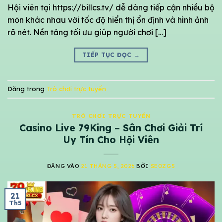
Hội viên tại https://billcs.tv/ dễ dàng tiếp cận nhiều bộ
môn khác nhau với tốc độ hiển thị ổn định và hình ảnh
rõ nét. Nền tảng tối ưu giúp người chơi […]
TIẾP TỤC ĐỌC
→
Đăng trong
Trò chơi trực tuyến
TRÒ CHƠI TRỰC TUYẾN
Casino Live 79King – Sân Chơi Giải Trí
Uy Tín Cho Hội Viên
ĐĂNG VÀO
21 THÁNG 5, 2026
BỞI
SEOZG5
21
Th5