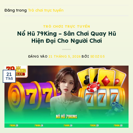
Đăng trong
Trò chơi trực tuyến
TRÒ CHƠI TRỰC TUYẾN
Nổ Hũ 79King – Sân Chơi Quay Hũ
Hiện Đại Cho Người Chơi
ĐĂNG VÀO
21 THÁNG 5, 2026
BỞI
SEOZG5
21
Th5