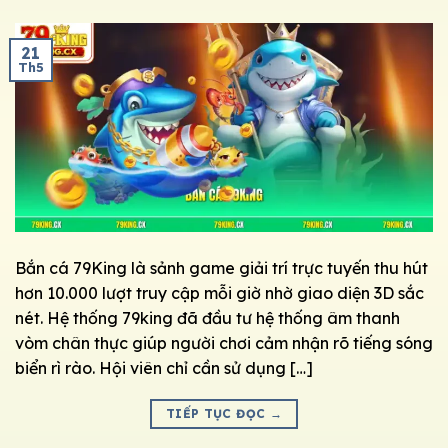
21
Th5
Bắn cá 79King là sảnh game giải trí trực tuyến thu hút
hơn 10.000 lượt truy cập mỗi giờ nhờ giao diện 3D sắc
nét. Hệ thống 79king đã đầu tư hệ thống âm thanh
vòm chân thực giúp người chơi cảm nhận rõ tiếng sóng
biển rì rào. Hội viên chỉ cần sử dụng […]
TIẾP TỤC ĐỌC
→