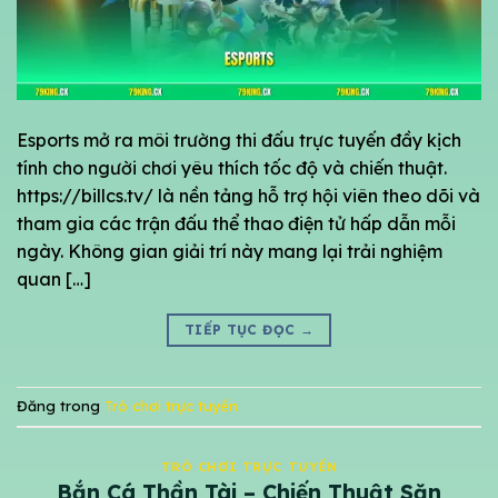
Esports mở ra môi trường thi đấu trực tuyến đầy kịch
tính cho người chơi yêu thích tốc độ và chiến thuật.
https://billcs.tv/ là nền tảng hỗ trợ hội viên theo dõi và
tham gia các trận đấu thể thao điện tử hấp dẫn mỗi
ngày. Không gian giải trí này mang lại trải nghiệm
quan […]
TIẾP TỤC ĐỌC
→
Đăng trong
Trò chơi trực tuyến
TRÒ CHƠI TRỰC TUYẾN
Bắn Cá Thần Tài – Chiến Thuật Săn